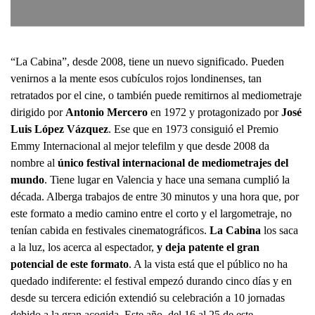
“La Cabina”, desde 2008, tiene un nuevo significado. Pueden
venirnos a la mente esos cubículos rojos londinenses, tan
retratados por el cine, o también puede remitirnos al mediometraje
dirigido por
Antonio Mercero
en 1972 y protagonizado por
José
Luis López Vázquez
. Ese que en 1973 consiguió el Premio
Emmy Internacional al mejor telefilm y que desde 2008 da
nombre al
único festival internacional de mediometrajes del
mundo
. Tiene lugar en Valencia y hace una semana cumplió la
década. Alberga trabajos de entre 30 minutos y una hora que, por
este formato a medio camino entre el corto y el largometraje, no
tenían cabida en festivales cinematográficos.
La Cabina
los saca
a la luz, los acerca al espectador,
y deja patente el gran
potencial de este formato
. A la vista está que el público no ha
quedado indiferente: el festival empezó durando cinco días y en
desde su tercera edición extendió su celebración a 10 jornadas
debido a la gran acogida. Este año, del 16 al 25 de este