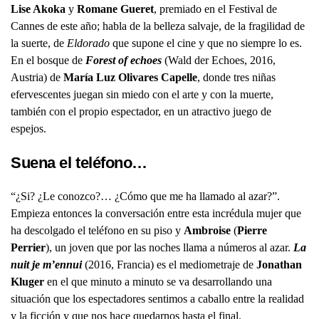
Lise Akoka
y
Romane Gueret
, premiado en el Festival de
Cannes de este año; habla de la belleza salvaje, de la fragilidad de
la suerte, de
Eldorado
que supone el cine y que no siempre lo es.
En el bosque de
Forest of echoes
(Wald der Echoes, 2016,
Austria) de
María Luz Olivares Capelle
, donde tres niñas
efervescentes juegan sin miedo con el arte y con la muerte,
también con el propio espectador, en un atractivo juego de
espejos.
Suena el teléfono…
“¿Si? ¿Le conozco?… ¿Cómo que me ha llamado al azar?”.
Empieza entonces la conversación entre esta incrédula mujer que
ha descolgado el teléfono en su piso y
Ambroise
(
Pierre
Perrier
), un joven que por las noches llama a números al azar.
La
nuit je m’ennui
(2016, Francia) es el mediometraje de
Jonathan
Kluger
en el que minuto a minuto se va desarrollando una
situación que los espectadores sentimos a caballo entre la realidad
y la ficción y que nos hace quedarnos hasta el final.