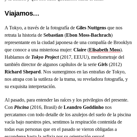
Viajamos…
A Tokyo, a través de la fotografía de
Giles Nuttgens
que nos
retrata la historia de
Sebastian
(
Ebon Moss-Bachrach
)
representante en la ciudad japonesa de una compañía de Brooklyn
que conoce a una misteriosa mujer:
Claire
(
Elisabeth Moss
).
Hablamos de
Tokyo Project
(2017, EEUU), mediometraje del
también director de algunos capítulos de la serie
Girls
(2012)
Richard Shepard
. Nos sumergimos en las entrañas de Tokyo,
nos atrapa con la sutileza de la trama, su reveladora fotografía, y
su exquisita interpretación.
Al pasado, para entender las raíces y los privilegios del presente.
Con
Piscina
(2016, Brasil) de
Leandro Goddinho
nos
percatamos con todo detalle de los azulejos del suelo de la piscina
vacía bajo nuestros pies, sentimos la respiración contenida de
todas esas personas que en el pasado se vieron obligadas a
esconderse hasta la asfixia por su orientación sexual.