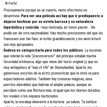
© Pathé
Precisamente porque es un cuento, tanto efectismo no
desentona.
Para ver una película así hay que ir predispuesto a
dejarse hechizar por su estela barroca
y su naturaleza
hiperbólica y colorida
–muy matizada, en tonos pastel- . No
podía ser de otra nacionalidad. Hay mucho preciosismo del que los
franceses son tan fans: el estilo grandilocuente y los aires kitsch
son muy apropiados.
Dudosa es categorizarla para todos los públicos
. La escenas
que relatan la vida “
preconversion
” del príncipe exhalan mucha
ferocidad intrínseca, algo que viene del texto original (y que es
muy antagónico al “
way of life
” de Disneylandia). Aparte, los
generosos escotes de la actriz pronostican que la cinta va para
espectadores adultos. También hay criaturas mágicas, unos
perritos adorables que habitan el amplio palacio, aunque se
perciben como una floritura más, al igual que los ribetes dorados,
los rosales o los espejos hechizados.
Aparte, la moraleja inherente a la historia -ya saben, “
la belleza