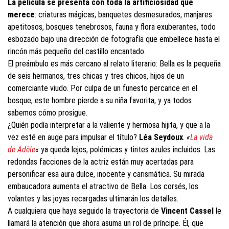
La película se presenta con toda la artificiosidad que
merece
: criaturas mágicas, banquetes desmesurados, manjares
apetitosos, bosques tenebrosos, fauna y flora exuberantes, todo
esbozado bajo una dirección de fotografía que embellece hasta el
rincón más pequeño del castillo encantado.
El preámbulo es más cercano al relato literario: Bella es la pequeña
de seis hermanos, tres chicas y tres chicos, hijos de un
comerciante viudo. Por culpa de un funesto percance en el
bosque, este hombre pierde a su niña favorita, y ya todos
sabemos cómo prosigue.
¿Quién podía interpretar a la valiente y hermosa hijita, y que a la
vez esté en auge para impulsar el título?
Léa Seydoux
.
«
La vida
de Adèle
«
ya queda lejos, polémicas y tintes azules incluidos. Las
redondas facciones de la actriz están muy acertadas para
personificar esa aura dulce, inocente y carismática. Su mirada
embaucadora aumenta el atractivo de Bella. Los corsés, los
volantes y las joyas recargadas ultimarán los detalles.
A cualquiera que haya seguido la trayectoria de
Vincent Cassel
le
llamará la atención que ahora asuma un rol de príncipe. Él, que