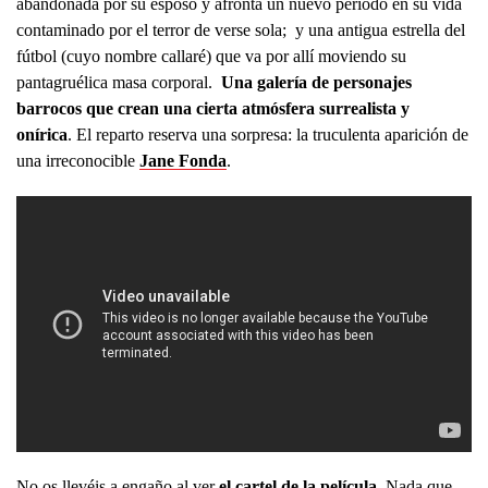
abandonada por su esposo y afronta un nuevo periodo en su vida
contaminado por el terror de verse sola; y una antigua estrella del
fútbol (cuyo nombre callaré) que va por allí moviendo su
pantagruélica masa corporal.
Una galería de personajes
barrocos que crean una cierta atmósfera surrealista y
onírica
. El reparto reserva una sorpresa: la truculenta aparición de
una irreconocible
Jane Fonda
.
No os llevéis a engaño al ver
el cartel de la película
. Nada que