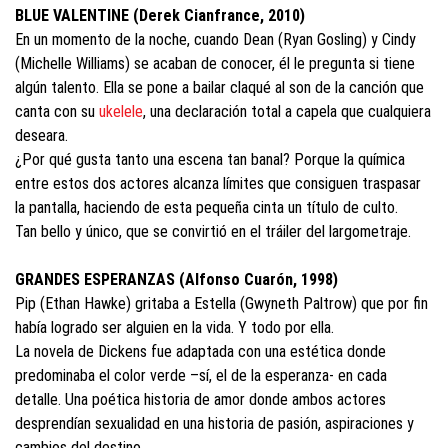
BLUE VALENTINE (Derek Cianfrance, 2010)
En un momento de la noche, cuando Dean (Ryan Gosling) y Cindy
(Michelle Williams) se acaban de conocer, él le pregunta si tiene
algún talento. Ella se pone a bailar claqué al son de la canción que
canta con su
ukelele
, una declaración total a capela que cualquiera
deseara.
¿Por qué gusta tanto una escena tan banal? Porque la química
entre estos dos actores alcanza límites que consiguen traspasar
la pantalla, haciendo de esta pequeña cinta un título de culto.
Tan bello y único, que se convirtió en el tráiler del largometraje.
GRANDES ESPERANZAS (Alfonso Cuarón, 1998)
Pip (Ethan Hawke) gritaba a Estella (Gwyneth Paltrow) que por fin
había logrado ser alguien en la vida. Y todo por ella.
La novela de Dickens fue adaptada con una estética donde
predominaba el color verde –sí, el de la esperanza- en cada
detalle. Una poética historia de amor donde ambos actores
desprendían sexualidad en una historia de pasión, aspiraciones y
cambios del destino.