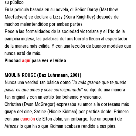
su público.
En la película basada en su novela, el Señor Darcy (Matthew
Macfadyen) se declara a Lizzy (Keira Knightley) después de
muchos malentendidos por ambas partes.
Pese a las formalidades de la sociedad victoriana y el frío de la
campiña inglesa, las palabras del aristócrata llegan al espectador
de la manera más cálida. Y con una lección de buenos modales que
nunca está de más.
Pinchad
aquí
para ver el vídeo
MOULIN ROUGE (Baz Luhrmann, 2001)
Nunca una verdad tan básica como “
lo más grande que te puede
pasar es que ames y seas correspondido
” se dijo de una manera
tan original y con un estilo tan bohemio y visionario.
Christian (Ewan McGregor) expresaba su amor a la cortesana más
guapa del cine, Satine (Nicole Kidman) por partida doble. Primero
con una
canción
de Elton John, sin embargo, fue un popurrí de
hitazos
lo que hizo que Kidman acabase rendida a sus pies.