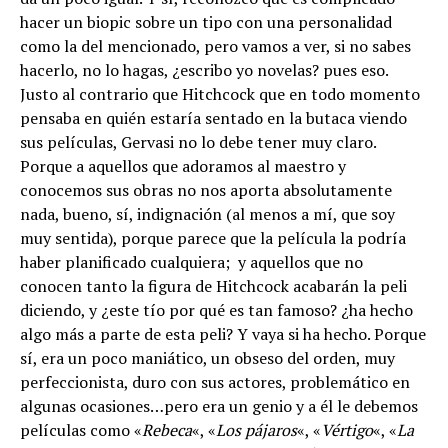
hacer un biopic sobre un tipo con una personalidad
como la del mencionado, pero vamos a ver, si no sabes
hacerlo, no lo hagas, ¿escribo yo novelas? pues eso.
Justo al contrario que Hitchcock que en todo momento
pensaba en quién estaría sentado en la butaca viendo
sus películas, Gervasi no lo debe tener muy claro.
Porque a aquellos que adoramos al maestro y
conocemos sus obras no nos aporta absolutamente
nada, bueno, sí, indignación (al menos a mí, que soy
muy sentida), porque parece que la película la podría
haber planificado cualquiera; y aquellos que no
conocen tanto la figura de Hitchcock acabarán la peli
diciendo, y ¿este tío por qué es tan famoso? ¿ha hecho
algo más a parte de esta peli? Y vaya si ha hecho. Porque
sí, era un poco maniático, un obseso del orden, muy
perfeccionista, duro con sus actores, problemático en
algunas ocasiones…pero era un genio y a él le debemos
películas como «
Rebeca
«, «
Los pájaros
«, «
Vértigo
«, «
La