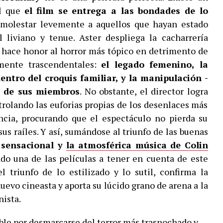
l que
el film se entrega a las bondades de lo
 molestar levemente a aquellos que hayan estado
liviano y tenue. Aster despliega la cacharrería
í hace honor al horror más tópico en detrimento de
lmente trascendentales:
el legado femenino, la
entro del croquis familiar, y la manipulación -
- de sus miembros
. No obstante, el director logra
rolando las euforias propias de los desenlaces más
encia, procurando que el espectáculo no pierda su
 sus raíles. Y así, sumándose al triunfo de las buenas
 sensacional y
la atmosférica música de Colin
ado una de las películas a tener en cuenta de este
l triunfo de lo estilizado y lo sutil, confirma la
uevo cineasta y aporta su lúcido grano de arena a la
nista.
able por desmarcarse del terror más trasnochado y