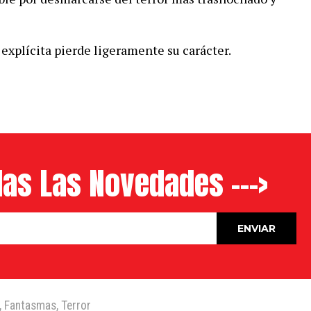
explícita pierde ligeramente su carácter.
as Las Novedades --->
,
Fantasmas
,
Terror