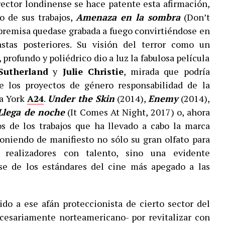
irector londinense se hace patente esta afirmación,
o de sus trabajos,
Amenaza en la sombra
(Don’t
 premisa quedase grabada a fuego convirtiéndose en
stas posteriores. Su visión del terror como un
rofundo y poliédrico dio a luz la fabulosa película
Sutherland
y
Julie Christie
, mirada que podría
e los proyectos de género responsabilidad de la
a York
A24
.
Under the Skin
(2014),
Enemy
(2014),
Llega de noche
(It Comes At Night, 2017) o, ahora
os de los trabajos que ha llevado a cabo la marca
oniendo de manifiesto no sólo su gran olfato para
 realizadores con talento, sino una evidente
se de los estándares del cine más apegado a las
do a ese afán proteccionista de cierto sector del
cesariamente norteamericano- por revitalizar con