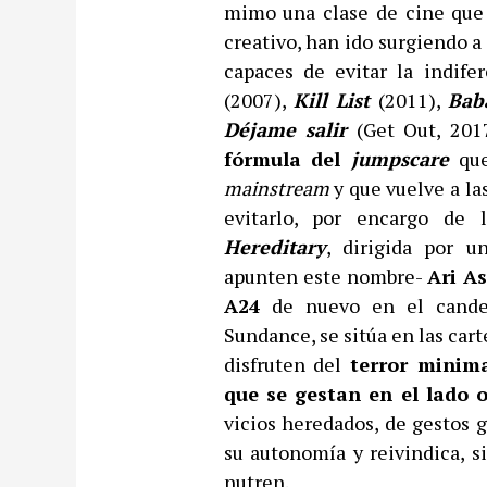
mimo una clase de cine que
creativo, han ido surgiendo a
capaces de evitar la indife
(2007),
Kill List
(2011),
Bab
Déjame salir
(Get Out, 201
fórmula del
jumpscare
que
mainstream
y que vuelve a las
evitarlo, por encargo de l
Hereditary
, dirigida por u
apunten este nombre-
Ari As
A24
de nuevo en el candele
Sundance, se sitúa en las cart
disfruten del
terror minima
que se gestan en el lado 
vicios heredados, de gestos g
su autonomía y reivindica, s
nutren.