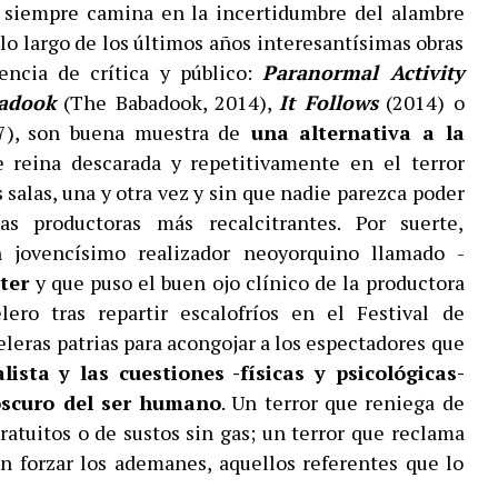
 siempre camina en la incertidumbre del alambre
 lo largo de los últimos años interesantísimas obras
rencia de crítica y público:
Paranormal Activity
adook
(The Babadook, 2014),
It Follows
(2014) o
7), son buena muestra de
una alternativa a la
 reina descarada y repetitivamente en el terror
 salas, una y otra vez y sin que nadie parezca poder
as productoras más recalcitrantes. Por suerte,
n jovencísimo realizador neoyorquino llamado -
ter
y que puso el buen ojo clínico de la productora
ro tras repartir escalofríos en el Festival de
eleras patrias para acongojar a los espectadores que
lista y las cuestiones -físicas y psicológicas-
oscuro del ser humano
. Un terror que reniega de
ratuitos o de sustos sin gas; un terror que reclama
in forzar los ademanes, aquellos referentes que lo