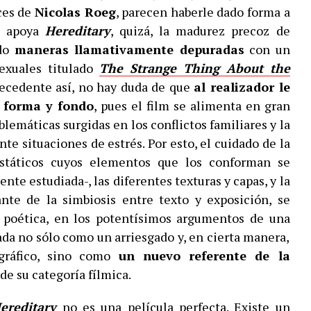
ices de
Nicolas Roeg
, parecen haberle dado forma a
se apoya
Hereditary
, quizá, la madurez precoz de
ado
maneras llamativamente depuradas
con un
exuales titulado
The Strange Thing About the
ecedente así, no hay duda de que
al realizador le
 forma y fondo
, pues el film se alimenta en gran
blemáticas surgidas en los conflictos familiares y la
nte situaciones de estrés. Por esto, el cuidado de la
státicos cuyos elementos que los conforman se
te estudiada-, las diferentes texturas y capas, y la
ante de la simbiosis entre texto y exposición, se
ia poética, en los potentísimos argumentos de una
ada no sólo como un arriesgado y, en cierta manera,
ográfico, sino como
un nuevo referente de la
de su categoría fílmica.
ereditary
no es una película perfecta. Existe un