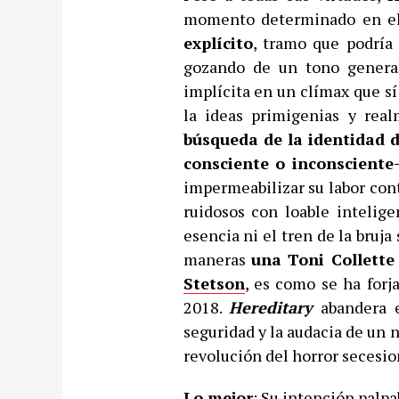
momento determinado en e
explícito
, tramo que podría
gozando de un tono general 
implícita en un clímax que s
la ideas primigenias y rea
búsqueda de la identidad d
consciente o inconsciente
impermeabilizar su labor cont
ruidosos con loable intelig
esencia ni el tren de la bruja
maneras
una Toni Collette
Stetson
, es como se ha forj
2018.
Hereditary
abandera e
seguridad y la audacia de un n
revolución del horror secesio
Lo mejor
: Su intención palp