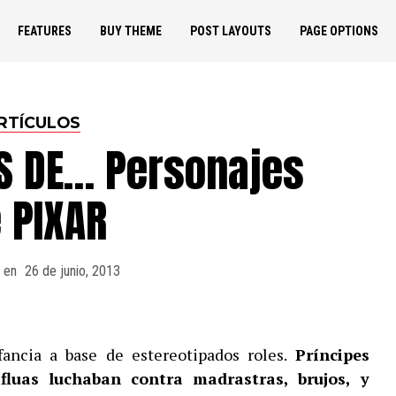
FEATURES
BUY THEME
POST LAYOUTS
PAGE OPTIONS
RTÍCULOS
S DE… Personajes
 PIXAR
 en
26 de junio, 2013
fancia a base de estereotipados roles.
Príncipes
ifluas luchaban contra madrastras, brujos, y