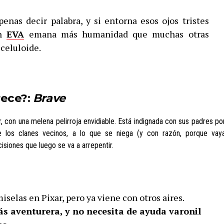
enas decir palabra, y si entorna esos ojos tristes
on
EVA
emana más humanidad que muchas otras
celuloide.
rece?:
Brave
con una melena pelirroja envidiable.
Está indignada con sus padres po
e los clanes vecinos, a lo que se niega (y con razón, porque vay
isiones que luego se va a arrepentir.
selas en Pixar, pero ya viene con otros aires.
s aventurera, y no necesita de ayuda varonil