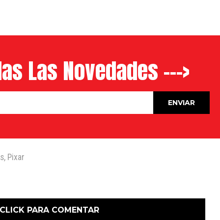
as Las Novedades --->
s
,
Pixar
CLICK PARA COMENTAR