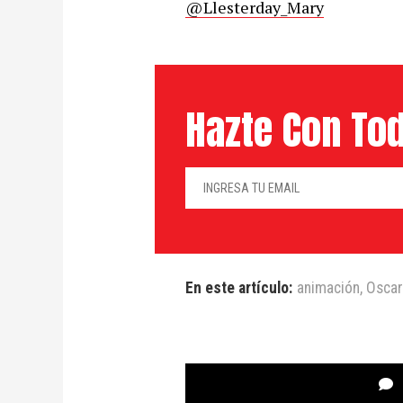
@Llesterday_Mary
Hazte Con Tod
En este artículo:
animación
,
Oscar