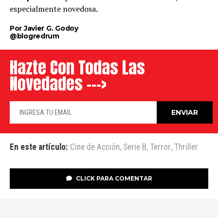
especialmente novedosa.
Por Javier G. Godoy
@blogredrum
Hazte Con Todas Las
Novedades --->
En este artículo:
Cine de Acción
,
Serie B
,
Terror
,
Thriller
CLICK PARA COMENTAR