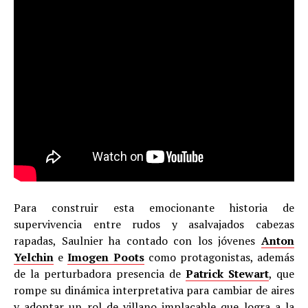
Para construir esta emocionante historia de
supervivencia entre rudos y asalvajados cabezas
rapadas, Saulnier ha contado con los jóvenes
Anton
Yelchin
e
Imogen Poots
como protagonistas, además
de la perturbadora presencia de
Patrick Stewart
, que
rompe su dinámica interpretativa para cambiar de aires
y adoptar un rol de villano implacable que logra a la