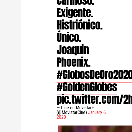
Cariñoso.
Exigente.
Histriónico.
Único.
Joaquin
Phoenix.
#GlobosDeOro202
#GoldenGlobes
pic.twitter.com/2
— Cine en Movistar+
(@MovistarCine)
January 6,
2020