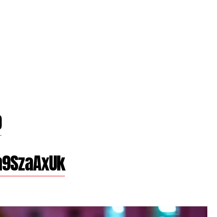
0
h9SzaAxUk