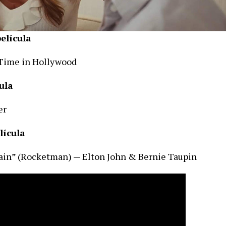
elícula
 Time in Hollywood
ula
er
lícula
ain” (Rocketman) — Elton John & Bernie Taupin