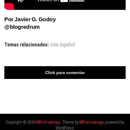
Por Javier G. Godoy
@blogredrum
Temas relacionados:
cine español
Click para comentar
Copyright © 2024
MB Infodesign
. Theme by
MB Infodesign
, powered by
WordPress.