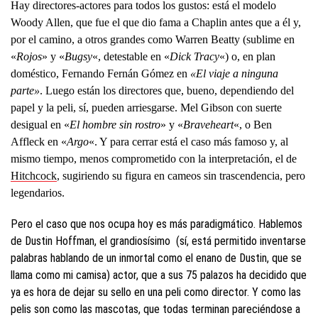
Hay directores-actores para todos los gustos: está el modelo
Woody Allen, que fue el que dio fama a Chaplin antes que a él y,
por el camino, a otros grandes como Warren Beatty (sublime en
«
Rojos
» y «
Bugsy
«, detestable en «
Dick Tracy
«) o, en plan
doméstico, Fernando Fernán Gómez en
«El viaje a ninguna
parte»
. Luego están los directores que, bueno, dependiendo del
papel y la peli, sí, pueden arriesgarse. Mel Gibson con suerte
desigual en «
El hombre sin rostro
» y «
Braveheart
«, o Ben
Affleck en «
Argo
«. Y para cerrar está el caso más famoso y, al
mismo tiempo, menos comprometido con la interpretación, el de
Hitchcock
, sugiriendo su figura en cameos sin trascendencia, pero
legendarios.
Pero el caso que nos ocupa hoy es más paradigmático. Hablemos
de Dustin Hoffman, el grandiosísimo (sí, está permitido inventarse
palabras hablando de un inmortal como el enano de Dustin, que se
llama como mi camisa) actor, que a sus 75 palazos ha decidido que
ya es hora de dejar su sello en una peli como director. Y como las
pelis son como las mascotas, que todas terminan pareciéndose a