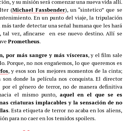
ión, y su misión será comenzar una nueva vida allí.
ter (
Michael
Fassbender
), un “sintetico” que se
ntenimiento. En un punto del viaje, la tripulación
a más tarde detectar una señal humana que les hará
 tal vez, afincarse en ese nuevo destino. Allí se
nave
Prometheus
.
n, por más sangre y más vísceras
, y el film sale
llo. Porque, no nos engañemos, lo que queremos es
fos
, y esos son los mejores momentos de la cinta;
 son donde la película nos conquista. El director
e por el género de terror, no de manera definitiva
 hacia el mismo punto,
aquel en el que se es
nas criaturas implacables y la sensación de no
llas
. Esta etiqueta de terror no acaba en los aliens,
ión para no caer en los temidos spoilers.