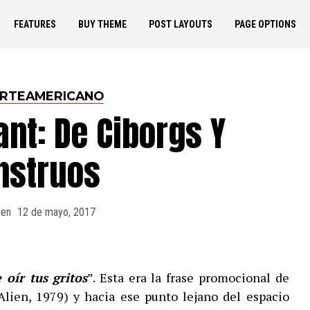
FEATURES
BUY THEME
POST LAYOUTS
PAGE OPTIONS
ORTEAMERICANO
ant: De Ciborgs Y
nstruos
 en
12 de mayo, 2017
 oír tus gritos
”. Esta era la frase promocional de
lien, 1979) y hacia ese punto lejano del espacio