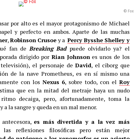
© Fox
asar por alto es el mayor protagonismo de Michael
papel y perfecto en ambos. Aparte de las muchas
ner
,
Robinson Crusoe
y a
Percy Bysshe Shelley y
ué fan de
Breaking
Bad
puede olvidarlo ya? el
mporada dirigido por
Rian
Johnson
es unos de los
 televisión), el personaje de
David
, el ciborg que
ación de la nave Prometheus, es en sí mismo una
ctamente con los
Nexus 6
, sobre todo, con el
Roy
ástima que en la mitad del metraje haya un nudo
ritmo decaiga, pero, afortunadamente, toma la
 y a la sangre y queda en un mal menor.
 antecesora,
es más divertida y a la vez más
las reflexiones filosóficas pero están mejor
dad de patógeno a los xenomorfos es un acierto