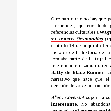
Otro punto que no hay que p
Fassbender, aquí con doble 
referencias culturales a
Wag
su soneto
Ozymandias
(¿q
capítulo 14 de la quinta te
mejores de la historia de la
formaba parte de la tripul
referencia, enlazando dire
Batty de Blade Runner
. L
narrativo que hace que el 
decisión de volver a la acción
Alien: Covenant
supera a su
interesante
. No abandona 
manejadas;
el otorgar enti