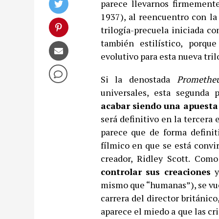
parece llevarnos firmement
1937), al reencuentro con l
trilogía-precuela iniciada c
también estilístico, porqu
evolutivo para esta nueva tril
Si la denostada
Promethe
universales, esta segunda p
acabar siendo una apuesta p
será definitivo en la tercera 
parece que de forma definit
fílmico en que se está conv
creador, Ridley Scott. Como
controlar sus creaciones
y
mismo que “humanas”), se vue
carrera del director británic
aparece el miedo a que las c