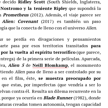
e decido
Ridley
Scott
(South Shields, Inglaterra,
a
Nostromo
y la teniente Ripley
que supondrá la
on
Prometheus
(2012). Además, el viaje parece ser
e
Alien
:
Covenant
(2017) es también un paso
ogía que la conecta de lleno con el universo
Alien
.
us
se perdía en divagaciones y pensamientos
arte pasa por esos territorios transitados
para
or la vuelta al espíritu terrorífico
(que parece,
entrega) de la primera serie de películas. Aparcada,
iva,
Alien
5
de
Neill
Blomkamp
, el monumento
irtiendo
Alien
pasa de lleno a ser controlado por su
 en el film, éste,
se muestra preocupado por
 que estas, por imperfectas (que vendría a ser lo
lvan contra él. Resulta un dilema recurrente en la
o, porque ya ocurría en
Blade
Runner
(1982), donde
riaturas creadas tomen autonomía, tengan capacidad