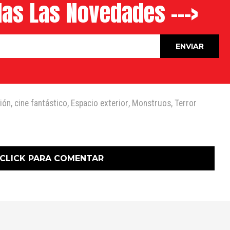
as Las Novedades --->
ción
,
cine fantástico
,
Espacio exterior
,
Monstruos
,
Terror
CLICK PARA COMENTAR