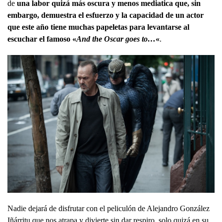
de
una labor quizá más oscura y menos mediatica que, sin
embargo, demuestra el esfuerzo y la capacidad de un actor
que este año tiene muchas papeletas para levantarse al
escuchar el famoso «
And the Oscar goes to…
«
.
Nadie dejará de disfrutar con el peliculón de Alejandro González
Iñárritu que nos atrapa y divierte sin dar respiro, solo quizá en su