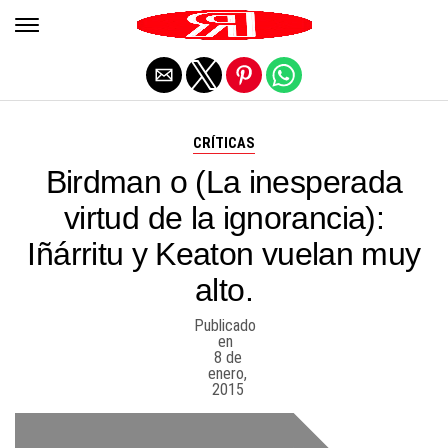
Salir de la versión móvil
CRÍTICAS
Birdman o (La inesperada
virtud de la ignorancia):
Iñárritu y Keaton vuelan muy
alto.
Publicado
en
8 de
enero,
2015