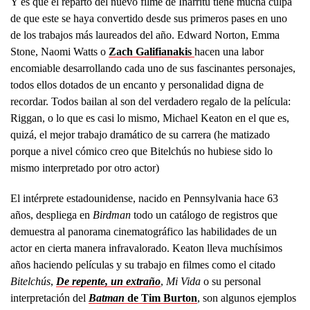
Y es que el reparto del nuevo filme de Iñárritu tiene mucha culpa
de que este se haya convertido desde sus primeros pases en uno
de los trabajos más laureados del año. Edward Norton, Emma
Stone, Naomi Watts o
Zach Galifianakis
hacen una labor
encomiable desarrollando cada uno de sus fascinantes personajes,
todos ellos dotados de un encanto y personalidad digna de
recordar. Todos bailan al son del verdadero regalo de la película:
Riggan, o lo que es casi lo mismo, Michael Keaton en el que es,
quizá, el mejor trabajo dramático de su carrera (he matizado
porque a nivel cómico creo que Bitelchús no hubiese sido lo
mismo interpretado por otro actor)
El intérprete estadounidense, nacido en Pennsylvania hace 63
años, despliega en
Birdman
todo un catálogo de registros que
demuestra al panorama cinematográfico las habilidades de un
actor en cierta manera infravalorado. Keaton lleva muchísimos
años haciendo películas y su trabajo en filmes como el citado
Bitelchús
,
De repente, un extraño
,
Mi Vida
o su personal
interpretación del
Batman
de Tim Burton
, son algunos ejemplos