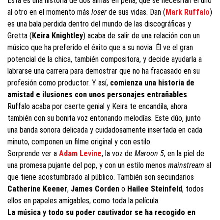
Esta es una historia de dos almas en pena, que se necesitan el uno
al otro en el momento más
loser
de sus vidas. Dan (
Mark Ruffalo
)
es una bala perdida dentro del mundo de las discográficas y
Gretta (
Keira Knightley
) acaba de salir de una relación con un
músico que ha preferido el éxito que a su novia. Él ve el gran
potencial de la chica, también compositora, y decide ayudarla a
labrarse una carrera para demostrar que no ha fracasado en su
profesión como productor. Y así,
comienza una historia de
amistad e ilusiones con unos personajes entrañables
.
Ruffalo acaba por caerte genial y Keira te encandila, ahora
también con su bonita voz entonando melodías. Este dúo, junto
una banda sonora delicada y cuidadosamente insertada en cada
minuto, componen un filme original y con estilo.
Sorprende ver a
Adam Levine
, la voz de
Maroon 5
, en la piel de
una promesa pujante del pop, y con un estilo menos
mainstream
al
que tiene acostumbrado al público. También son secundarios
Catherine Keener
,
James Corden
o
Hailee
Steinfeld
, todos
ellos en papeles amigables, como toda la película.
La música y todo su poder cautivador se ha recogido en