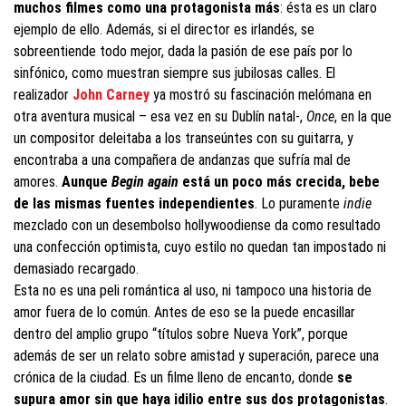
muchos filmes como una protagonista más
: ésta es un claro
ejemplo de ello. Además, si el director es irlandés, se
sobreentiende todo mejor, dada la pasión de ese país por lo
sinfónico, como muestran siempre sus jubilosas calles. El
realizador
John Carney
ya mostró su fascinación melómana en
otra aventura musical – esa vez en su Dublín natal-,
Once
, en la que
un compositor deleitaba a los transeúntes con su guitarra, y
encontraba a una compañera de andanzas que sufría mal de
amores.
Aunque
Begin again
está un poco más crecida, bebe
de las mismas fuentes independientes
. Lo puramente
indie
mezclado con un desembolso hollywoodiense da como resultado
una confección optimista, cuyo estilo no quedan tan impostado ni
demasiado recargado.
Esta no es una peli romántica al uso, ni tampoco una historia de
amor fuera de lo común. Antes de eso se la puede encasillar
dentro del amplio grupo “títulos sobre Nueva York”, porque
además de ser un relato sobre amistad y superación, parece una
crónica de la ciudad. Es un filme lleno de encanto, donde
se
supura amor sin que haya idilio entre sus dos protagonistas
.