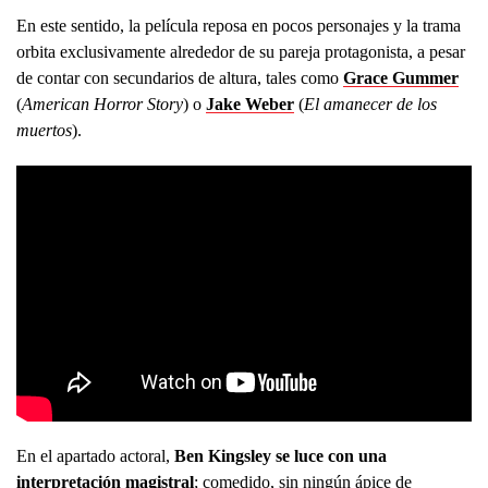
En este sentido, la película reposa en pocos personajes y la trama
orbita exclusivamente alrededor de su pareja protagonista, a pesar
de contar con secundarios de altura, tales como
Grace Gummer
(
American Horror Story
) o
Jake Weber
(
El amanecer de los
muertos
).
En el apartado actoral,
Ben Kingsley se luce con una
interpretación magistral
; comedido, sin ningún ápice de