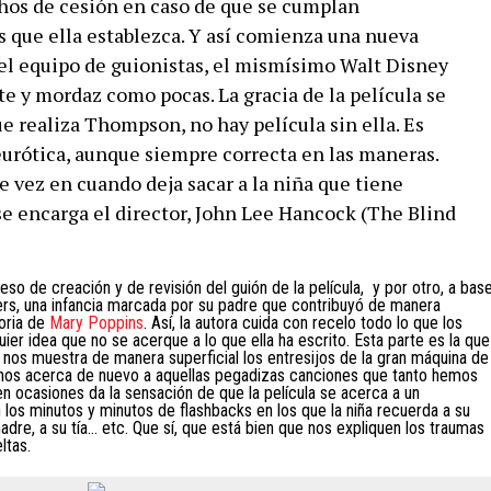
chos de cesión en caso de que se cumplan
 que ella establezca. Y así comienza una nueva
 el equipo de guionistas, el mismísimo Walt Disney
te y mordaz como pocas. La gracia de la película se
e realiza Thompson, no hay película sin ella. Es
eurótica, aunque siempre correcta en las maneras.
 vez en cuando deja sacar a la niña que tiene
a se encarga el director, John Lee Hancock (The Blind
eso de creación y de revisión del guión de la película,
y por otro, a bas
vers, una infancia marcada por su padre que contribuyó de manera
toria de
Mary Poppins
. Así, la autora cuida con recelo todo lo que los
ier idea que no se acerque a lo que ella ha escrito. Esta parte es la que
k nos muestra de manera superficial los entresijos de la gran máquina de
, nos acerca de nuevo a aquellas pegadizas canciones que tanto hemos
 ocasiones da la sensación de que la película se acerca a un
los minutos y minutos de flashbacks en los que la niña recuerda a su
madre, a su tía… etc. Que sí, que está bien que nos expliquen los traumas
ltas.