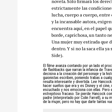
novela. Sólo firmará los dere
estrictamente las condiciones
lucha, cuerpo a cuerpo, entre
y la incansable autora, exigen
encuentra aquí, en el papel qu
borde, caprichosa, un tanto n
Una mujer muy estirada que de
dentro. Y si no la saca ella y
Side).
El filme avanza contando por un lado el proc
de flashbacks que narran la infancia de Tra
decisiva a la creación del personaje y la his
guionistas escriben, poniendo trabas a cualqu
resulta interesante y divertida. Lee Hancoc
hacer sueños que era y es Disney y el cine
escuchado y nos emociona con ellas. Pero en
estrepitoso fracaso. Se pierde Hancock con 
padre (interpretado por Colin Farrell), a su 
de la mujer, pero no hay que darle tantas vue