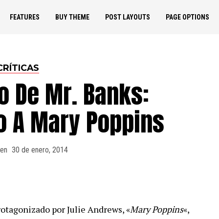
FEATURES
BUY THEME
POST LAYOUTS
PAGE OPTIONS
CRÍTICAS
o De Mr. Banks:
o A Mary Poppins
 en
30 de enero, 2014
rotagonizado por Julie Andrews, «
Mary Poppins
«,