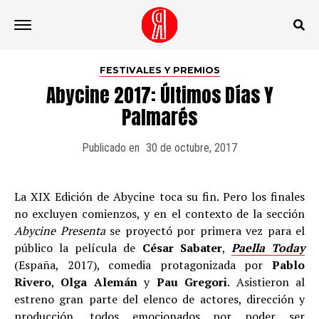
Ir a la versión móvil
FESTIVALES Y PREMIOS
Abycine 2017: Últimos Días Y
Palmarés
Publicado en
30 de octubre, 2017
La XIX Edición de Abycine toca su fin. Pero los finales
no excluyen comienzos, y en el contexto de la sección
Abycine Presenta
se proyectó por primera vez para el
público la película de
César Sabater
,
Paella Today
(España, 2017), comedia protagonizada por
Pablo
Rivero
,
Olga Alemán
y
Pau Gregori
. Asistieron al
estreno gran parte del elenco de actores, dirección y
producción, todos emocionados por poder ser