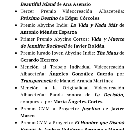
Beautiful Island
de
Ana Asensio
Tercer Premio Videocreación Albaceteña:
Próximo Destino
de
Edgar Córcoles
Premio Abycine Indie:
La Vida y Nada Más
de
Antonio Méndez Esparza
Primer Premio Abycine Cortos:
Vida y Muerte
de Jennifer Rockwell
de
Javier Roldán
Premio Jurado Joven Abycine Indie:
The Maus
de
Gerardo Herrero
Mención al Trabajo Individual Videocreación
Albaceteña:
Ángeles González Cuerda
por
Transparencia
de Manuel Aranda Martínez
Mención a la Originalidad Videocreación
Albaceteña: Banda sonora de
La Decisión
,
compuesta por
María Ángeles Cortés
Premio CMM a Proyecto:
Josefina
de
Javier
Marco
Premio CMM a Proyecto:
El Hombre que Diseñó
España
de
Andrea Gutiérrez Bermejo
y
Miguel