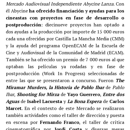
Mercado Audiovisual Independiente Abycine Lanza
. Con
él Abycine
ha ofrecido financiación y ayudas para los
cineastas con proyectos en fase de desarrollo o
postproducción
: diecinueve proyectos han optado a
dos ayudas a la producción por importe de 15 000 euros
cada una ofrecidas por Castilla La Mancha Media (CMM)
y la ayuda del programa OpenECAM de la Escuela de
Cine y Audiovisual de la Comunidad de Madrid (ECAM).
También se ha ofrecido un premio de 7 000 euros al que
optaban las películas ya rodadas y en fase de
postproducción (Work In Progress) seleccionadas de
entre las que se presentaron a concurso. Fueron
The
Miramar Murders, la Historia de Pablo Ibar
de
Pablo
Ibar
,
Shooting for Mirza
de
Yayo Guerrero
,
Entre dos
Aguas
de
Isabel Lacuesta
y
La Bona Espera
de
Carlos
Marcet
. En el contexto de este Mercado se realizaron
también actividades como el taller de dirección y puesta
en escena por
Fernando Franco
, el taller de crítica
cinematográfica por
Jordi Costa
y diversas mesas