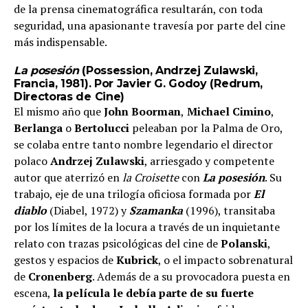
de la prensa cinematográfica resultarán, con toda
seguridad, una apasionante travesía por parte del cine
más indispensable.
La posesión
(Possession, Andrzej Zulawski,
Francia, 1981). Por Javier G. Godoy (Redrum,
Directoras de Cine
)
El mismo año que
John Boorman
,
Michael Cimino
,
Berlanga
o
Bertolucci
peleaban por la Palma de Oro,
se colaba entre tanto nombre legendario el director
polaco
Andrzej Zulawski
, arriesgado y competente
autor que aterrizó en
la Croisette
con
La posesión
. Su
trabajo, eje de una trilogía oficiosa formada por
El
diablo
(Diabel, 1972) y
Szamanka
(1996), transitaba
por los límites de la locura a través de un inquietante
relato con trazas psicológicas del cine de
Polanski
,
gestos y espacios de
Kubrick
, o el impacto sobrenatural
de
Cronenberg
. Además de a su provocadora puesta en
escena,
la película le debía parte de su fuerte