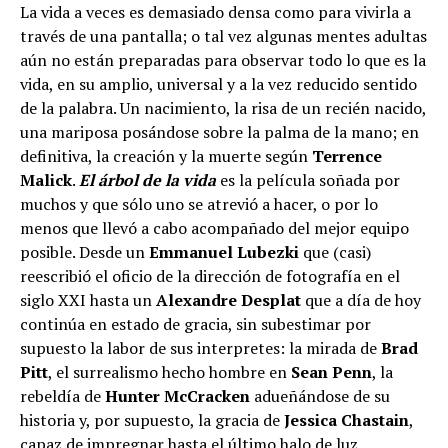
La vida a veces es demasiado densa como para vivirla a
través de una pantalla; o tal vez algunas mentes adultas
aún no están preparadas para observar todo lo que es la
vida, en su amplio, universal y a la vez reducido sentido
de la palabra. Un nacimiento, la risa de un recién nacido,
una mariposa posándose sobre la palma de la mano; en
definitiva, la creación y la muerte según
Terrence
Malick
.
El árbol de la vida
es la película soñada por
muchos y que sólo uno se atrevió a hacer, o por lo
menos que llevó a cabo acompañado del mejor equipo
posible. Desde un
Emmanuel Lubezki
que (casi)
reescribió el oficio de la dirección de fotografía en el
siglo XXI hasta un
Alexandre Desplat
que a día de hoy
continúa en estado de gracia, sin subestimar por
supuesto la labor de sus interpretes: la mirada de
Brad
Pitt
, el surrealismo hecho hombre en
Sean Penn
, la
rebeldía de
Hunter McCracken
adueñándose de su
historia y, por supuesto, la gracia de
Jessica Chastain
,
capaz de impregnar hasta el último halo de luz.