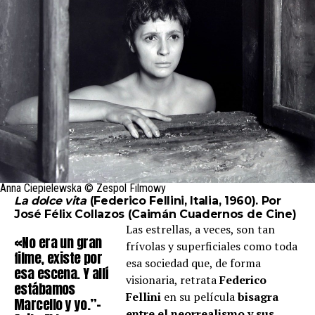
Anna Ciepielewska © Zespol Filmowy
La dolce vita
(Federico Fellini, Italia, 1960). Por
José Félix Collazos (
Caimán Cuadernos de Cine
)
Las estrellas, a veces, son tan
«No era un gran
frívolas y superficiales como toda
filme, existe por
esa sociedad que, de forma
esa escena. Y allí
visionaria, retrata
Federico
estábamos
Fellini
en su película
bisagra
Marcello y yo.”-
entre el neorrealismo y sus