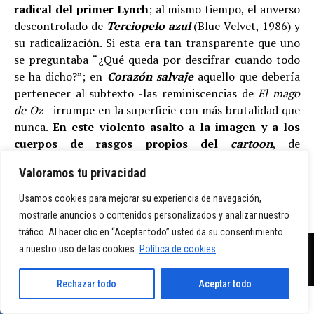
radical del primer Lynch
; al mismo tiempo, el anverso
descontrolado de
Terciopelo azul
(Blue Velvet, 1986) y
su radicalización. Si esta era tan transparente que uno
se preguntaba “¿Qué queda por descifrar cuando todo
se ha dicho?”; en
Corazón salvaje
aquello que debería
pertenecer al subtexto -las reminiscencias de
El mago
de Oz
– irrumpe en la superficie con más brutalidad que
nunca.
En este violento asalto a la imagen y a los
cuerpos de rasgos propios del
cartoon
, de
emociones, subtextos e iconos de la cultura popular,
Valoramos tu privacidad
encuentra
Corazón salvaje
lo que la hace única y
fascinante y que nos sigue sorprendiendo 28 años
Usamos cookies para mejorar su experiencia de navegación,
después.
mostrarle anuncios o contenidos personalizados y analizar nuestro
tráfico. Al hacer clic en “Aceptar todo” usted da su consentimiento
a nuestro uso de las cookies.
Política de cookies
Rechazar todo
Aceptar todo
SHARE
TWEET