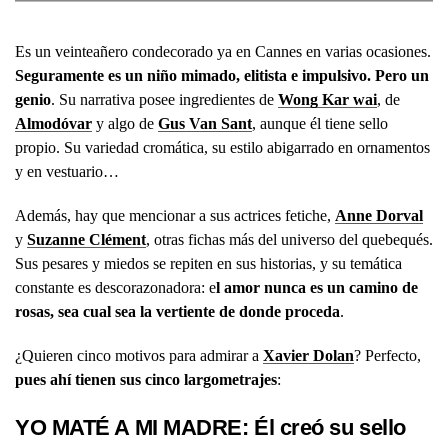
Es un veinteañero condecorado ya en Cannes en varias ocasiones.
Seguramente es un niño mimado, elitista e impulsivo. Pero un
genio
. Su narrativa posee ingredientes de
Wong Kar wai
, de
Almodóvar
y algo de
Gus Van Sant
, aunque él tiene sello
propio. Su variedad cromática, su estilo abigarrado en ornamentos
y en vestuario…
Además, hay que mencionar a sus actrices fetiche,
Anne Dorval
y
Suzanne Clément
, otras fichas más del universo del quebequés.
Sus pesares y miedos se repiten en sus historias, y su temática
constante es descorazonadora: e
l amor nunca es un camino de
rosas, sea cual sea la vertiente de donde proceda
.
¿Quieren cinco motivos para admirar a
Xavier Dolan
? Perfecto,
pues ahí tienen sus cinco largometrajes
:
YO MATÉ A MI MADRE: Él creó su sello