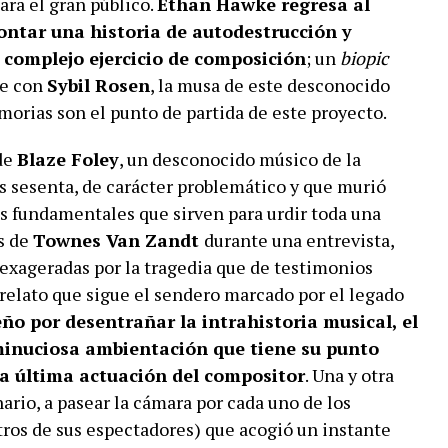
ara el gran público.
Ethan Hawke regresa al
ntar una historia de autodestrucción y
n complejo ejercicio de composición
; un
biopic
be con
Sybil Rosen
, la musa de este desconocido
orias son el punto de partida de este proyecto.
 de
Blaze Foley
, un desconocido músico de la
os sesenta, de carácter problemático y que murió
 fundamentales que sirven para urdir toda una
es de
Townes Van Zandt
durante una entrevista,
exageradas por la tragedia que de testimonios
 relato que sigue el sendero marcado por el legado
ño por desentrañar la intrahistoria musical, el
minuciosa ambientación que tiene su punto
la última actuación del compositor
. Una y otra
ario, a pasear la cámara por cada uno de los
stros de sus espectadores) que acogió un instante