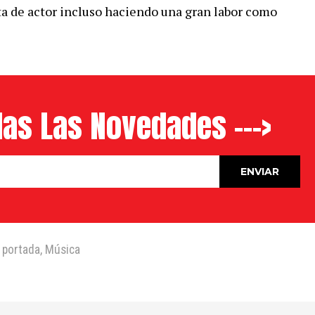
eta de actor incluso haciendo una gran labor como
as Las Novedades --->
 portada
,
Música