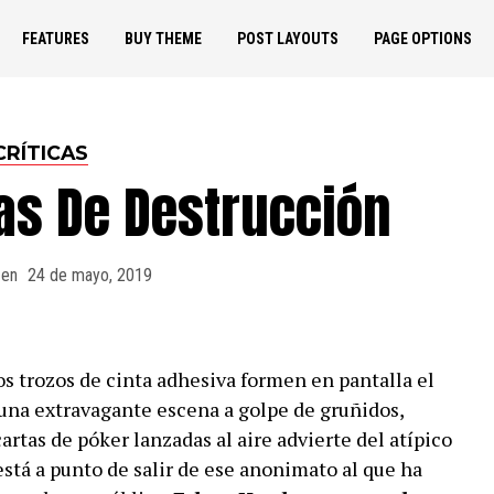
FEATURES
BUY THEME
POST LAYOUTS
PAGE OPTIONS
CRÍTICAS
as De Destrucción
 en
24 de mayo, 2019
s trozos de cinta adhesiva formen en pantalla el
, una extravagante escena a golpe de gruñidos,
artas de póker lanzadas al aire advierte del atípico
stá a punto de salir de ese anonimato al que ha