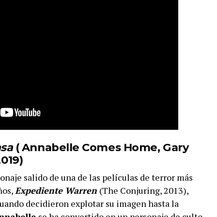
asa
( Annabelle Comes Home, Gary
019)
naje salido de una de las películas de terror más
ños,
Expediente Warren
(The Conjuring, 2013),
cuando decidieron explotar su imagen hasta la
nnabelle
se ha convertido en un personaje de culto