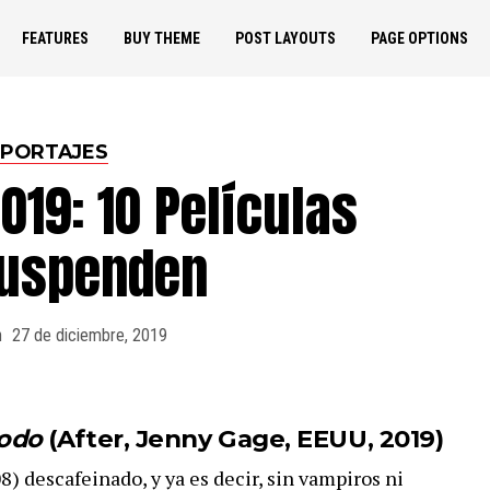
FEATURES
BUY THEME
POST LAYOUTS
PAGE OPTIONS
PORTAJES
19: 10 Películas
Suspenden
n
27 de diciembre, 2019
todo
(After, Jenny Gage, EEUU, 2019)
8) descafeinado, y ya es decir, sin vampiros ni