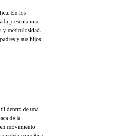
ica. En los
rada presenta una
va y meticulosidad.
padres y sus hijos
til dentro de una
sca de la
y en movimiento
na paleta cromática