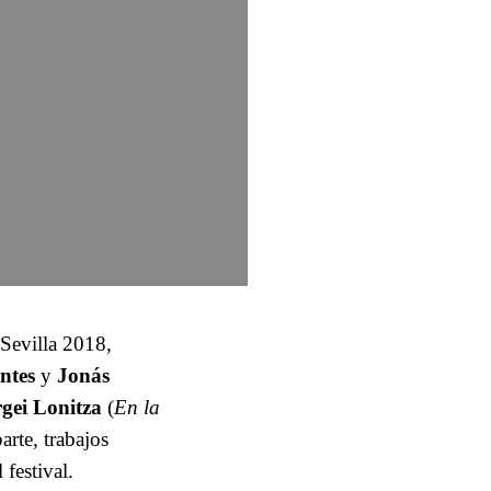
 Sevilla 2018,
entes
y
Jonás
rgei Lonitza
(
En la
arte, trabajos
 festival.