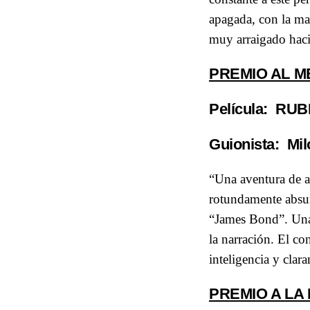
apagada, con la may
muy arraigado hacia
PREMIO AL M
Película
: RUB
Guionista:
Mil
“Una aventura de a
rotundamente absur
“James Bond”. Una 
la narración. El c
inteligencia y clar
PREMIO A LA