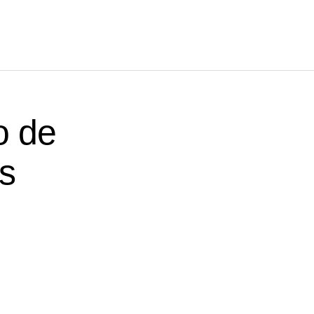
o de
s