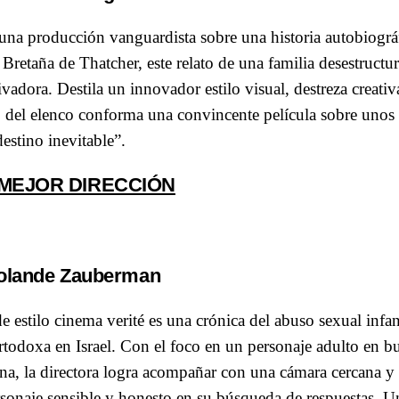
una producción vanguardista sobre una historia autobiográf
Bretaña de Thatcher, este relato de una familia desestructu
ivadora. Destila un innovador estilo visual, destreza creati
o del elenco conforma una convincente película sobre unos 
estino inevitable”.
 MEJOR DIRECCIÓN
olande Zauberman
 estilo cinema verité es una crónica del abuso sexual infan
todoxa en Israel. Con el foco en un personaje adulto en bu
erna, la directora logra acompañar con una cámara cercana 
rsonaje sensible y honesto en su búsqueda de respuestas. U