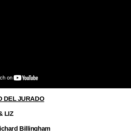
O DEL JURADO
& LIZ
ichard Billingham