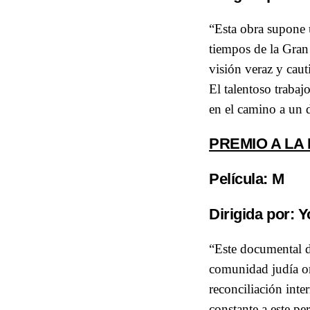
“Esta obra supone 
tiempos de la Gran 
visión veraz y caut
El talentoso trabaj
en el camino a un d
PREMIO A LA
Película
: M
Dirigida por:
Y
“Este documental de
comunidad judía or
reconciliación int
constante a este pe