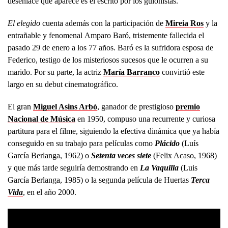
desenlace que aparece es el escrito por los guionistas.
El elegido
cuenta además con la participación de
Mireia Ros
y la
entrañable y fenomenal Amparo Baró, tristemente fallecida el
pasado 29 de enero a los 77 años. Baró es la sufridora esposa de
Federico, testigo de los misteriosos sucesos que le ocurren a su
marido. Por su parte, la actriz
María Barranco
convirtió este
largo en su debut cinematográfico.
El gran
Miguel Asins Arbó
, ganador de prestigioso
premio
Nacional de Música
en 1950, compuso una recurrente y curiosa
partitura para el filme, siguiendo la efectiva dinámica que ya había
conseguido en su trabajo para películas como
Plácido
(Luís
García Berlanga, 1962) o
Setenta veces siete
(Felix Acaso, 1968)
y que más tarde seguiría demostrando en
La Vaquilla
(Luis
García Berlanga, 1985) o la segunda película de Huertas
Terca
Vida
, en el año 2000.