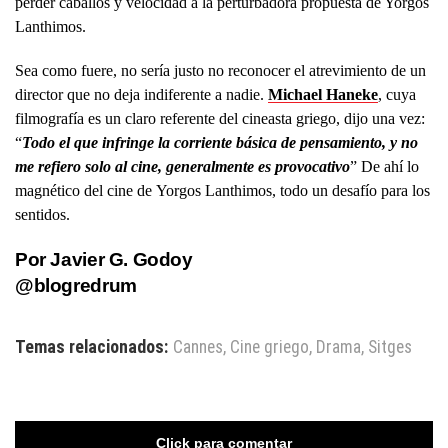
perder caballos y velocidad a la perturbadora propuesta de Yorgos
Lanthimos.
Sea como fuere, no sería justo no reconocer el atrevimiento de un
director que no deja indiferente a nadie.
Michael Haneke
, cuya
filmografía es un claro referente del cineasta griego, dijo una vez:
“
Todo el que infringe la corriente básica de pensamiento, y no
me refiero solo al cine, generalmente es provocativo
” De ahí lo
magnético del cine de Yorgos Lanthimos, todo un desafío para los
sentidos.
Por Javier G. Godoy
@blogredrum
Temas relacionados:
Cannes
,
Cine griego
,
Drama
,
Sitges
Click para comentar