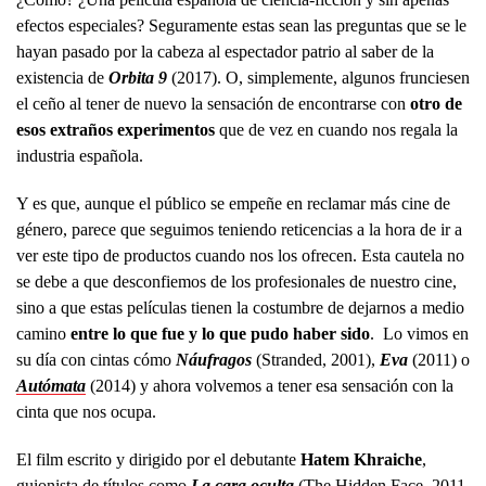
efectos especiales? Seguramente estas sean las preguntas que se le
hayan pasado por la cabeza al espectador patrio al saber de la
existencia de
Orbita 9
(2017). O, simplemente, algunos frunciesen
el ceño al tener de nuevo la sensación de encontrarse con
otro de
esos extraños experimentos
que de vez en cuando nos regala la
industria española.
Y es que, aunque el público se empeñe en reclamar más cine de
género, parece que seguimos teniendo reticencias a la hora de ir a
ver este tipo de productos cuando nos los ofrecen. Esta cautela no
se debe a que desconfiemos de los profesionales de nuestro cine,
sino a que estas películas tienen la costumbre de dejarnos a medio
camino
entre lo que fue y lo que pudo haber sido
. Lo vimos en
su día con cintas cómo
Náufragos
(Stranded, 2001),
Eva
(2011) o
Autómata
(2014) y ahora volvemos a tener esa sensación con la
cinta que nos ocupa.
El film escrito y dirigido por el debutante
Hatem Khraiche
,
guionista de títulos como
La cara oculta
(The Hidden Face, 2011