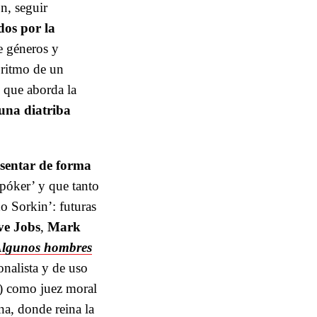
n, seguir
dos por la
e géneros y
 ritmo de un
s que aborda la
 una diatriba
esentar de forma
 póker’ y que tanto
o Sorkin’: futuras
ve Jobs
,
Mark
lgunos hombres
ionalista y de uso
e) como juez moral
na, donde reina la