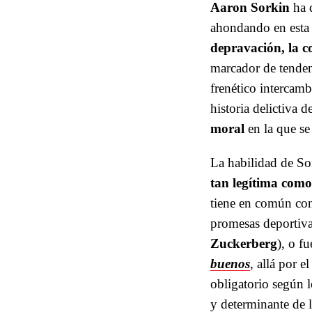
Aaron Sorkin
ha d
ahondando en esta
depravación, la c
marcador de tenden
frenético intercamb
historia delictiva d
moral
en la que se
La habilidad de Sor
tan legítima como
tiene en común con 
promesas deportiva
Zuckerberg
), o f
buenos
, allá por e
obligatorio según 
y determinante de l