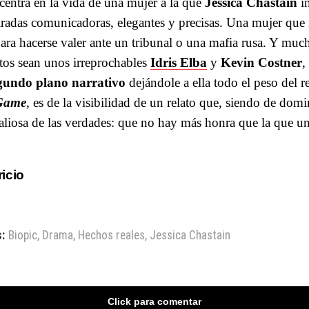
centra en la vida de una mujer a la que
Jessica Chastain
in
iradas comunicadoras, elegantes y precisas. Una mujer que 
ara hacerse valer ante un tribunal o una mafia rusa. Y mu
os sean unos irreprochables
Idris Elba
y
Kevin Costner
,
gundo plano narrativo
dejándole a ella todo el peso del r
 Game
, es de la visibilidad de un relato que, siendo de domi
aliosa de las verdades: que no hay más honra que la que u
ricio
:
Biopic
,
Drama
,
Hechos reales
,
Jessica Chastain
Click para comentar