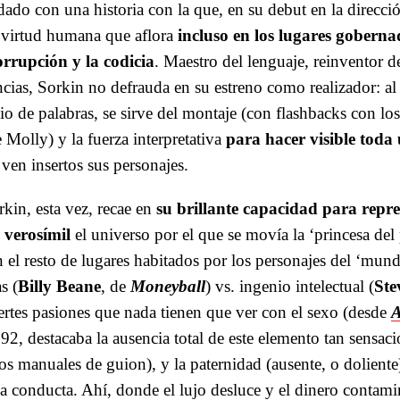
ado con una historia con la que, en su debut en la direcció
 virtud humana que aflora
incluso en los lugares goberna
orrupción y la codicia
. Maestro del lenguaje, reinventor d
cias, Sorkin no defrauda en su estreno como realizador: al
io de palabras, se sirve del montaje (con flashbacks con lo
e Molly) y la fuerza interpretativa
para hacer visible toda
 ven insertos sus personajes.
kin, esta vez, recae en
su brillante capacidad para repr
 verosímil
el universo por el que se movía la ‘princesa del
el resto de lugares habitados por los personajes del ‘mund
s (
Billy Beane
, de
Moneyball
) vs. ingenio intelectual (
Ste
uertes pasiones que nada tienen que ver con el sexo (desde
A
l 92, destacaba la ausencia total de este elemento tan sensac
los manuales de guion), y la paternidad (ausente, o dolient
a conducta. Ahí, donde el lujo desluce y el dinero contami