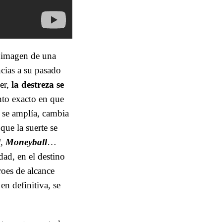
a imagen de una
ncias a su pasado
ker,
la destreza se
nto exacto en que
, se amplía, cambia
que la suerte se
l
,
Moneyball
…
dad, en el destino
roes de alcance
en definitiva, se