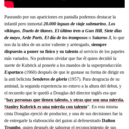
Paseando por sus apariciones en pantalla podemos destacar la
infantil pero inmortal
20.000 leguas de viaje submarino
,
Los
vikingos
,
Duelo de titanes
,
El último tren a Gun Hill
,
Siete días
de mayo
,
Arde Paris
,
El día de los tramposos
o
Saturno 3
, lo que
nos da la idea de un actor valiente y arriesgado,
siempre
dispuesto a poner su físico y su talento
al servicio de los papeles
más variados. No podemos olvidar que fue él quien decidió la
suerte de Kubrick al ponerle a los mandos de la superproducción
Espartaco
(1960) después de que le gustase su forma de dirigir en
la anti belicista
Senderos de gloria
(1957). Para desgracia de su
amistad, la segunda experiencia no estuvo a la altura del debut, y
el recuerdo que le quedó a Douglas del director inglés era que
“
hay personas que tienen talento, y otras que son una mierda.
Stanley Kubrick es una mierda con talento
”. En esta misma
cinta Douglas ejerció de productor, y una de sus decisiones fue la
de entregarle la elaboración del guion al defenestrado
Dalton
Trumbo
, quien después de saborear el reconocimiento de sus