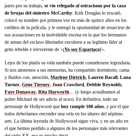
pares por su trabajo,
se vio relegado al ostracismo por la caza
de brujas del siniestro McCarthy
. Kirk Douglas lo rescató,
colocó su nombre por primera vez en más de quince años en los
créditos de la película, y le entregó la oportunidad de resarcirse de
sus acusaciones en la inolvidable escena en la que los hermanos
de armas del esclavo libertador encubren a su legítimo líder al
grito rebelde e irreverente de «
¡Yo soy Espartaco!
«.
Lejos de los platós su vida también puede considerarse legendaria.
Si nos atenemos a sus memorias, ha compartido dormitorio, cama
y fluidos con, atención,
Marlene Dietrich
,
Lauren Bacall
,
Lana
Turner
,
Gene Tierney
,
Joan Crawford
,
Debbie Reynolds
,
Faye Dunaway
,
Rita Hayworth
… (y luego acusábamos al
pobre Michael de ser adicto al sexo). En definitiva, todo un
personaje de Hollywood que
hoy cumple 100 años
, y por el que
todos deberíamos encender una vela en los altares del séptimo
arte. La última leyenda de Hollywood sigue viva, y en un año en
el que hemos perdido a algunos de los personajes más relevantes
del siglo XX, eso es mucho decir.