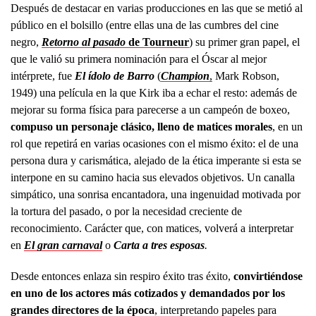
Después de destacar en varias producciones en las que se metió al
público en el bolsillo (entre ellas una de las cumbres del cine
negro,
Retorno al pasado
de Tourneur
) su primer gran papel, el
que le valió su primera nominación para el Óscar al mejor
intérprete, fue
El ídolo de Barro
(
Champion
,
Mark Robson,
1949) una película en la que Kirk iba a echar el resto: además de
mejorar su forma física para parecerse a un campeón de boxeo,
compuso un personaje clásico, lleno de matices morales
, en un
rol que repetirá en varias ocasiones con el mismo éxito: el de una
persona dura y carismática, alejado de la ética imperante si esta se
interpone en su camino hacia sus elevados objetivos. Un canalla
simpático, una sonrisa encantadora, una ingenuidad motivada por
la tortura del pasado, o por la necesidad creciente de
reconocimiento. Carácter que, con matices, volverá a interpretar
en
El gran carnaval
o
Carta a tres esposas
.
Desde entonces enlaza sin respiro éxito tras éxito,
convirtiéndose
en uno de los actores más cotizados y demandados por los
grandes directores de la época
, interpretando papeles para