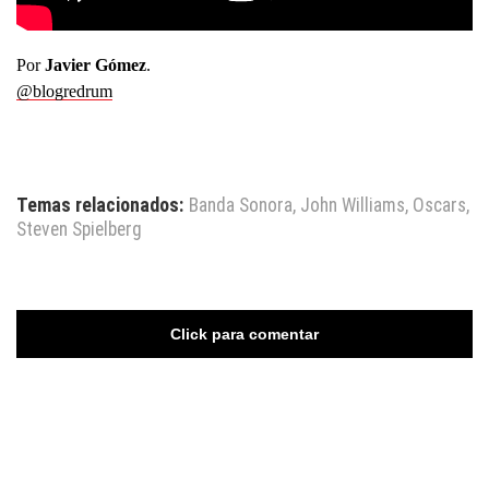
Por
Javier Gómez
.
@blogredrum
Temas relacionados:
Banda Sonora
,
John Williams
,
Oscars
,
Steven Spielberg
Click para comentar