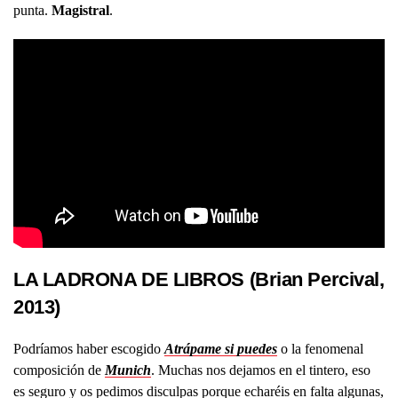
punta.
Magistral
.
LA LADRONA DE LIBROS (Brian Percival,
2013)
Podríamos haber escogido
Atrápame si puedes
o la fenomenal
composición de
Munich
. Muchas nos dejamos en el tintero, eso
es seguro y os pedimos disculpas porque echaréis en falta algunas,