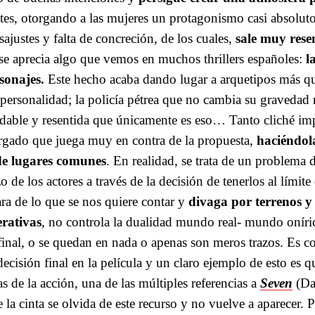
tes, otorgando a las mujeres un protagonismo casi absoluto.
ajustes y falta de concreción, de los cuales,
sale muy rese
se aprecia algo que vemos en muchos thrillers españoles:
l
rsonajes.
Este hecho acaba dando lugar a arquetipos más qu
personalidad; la policía pétrea que no cambia su gravedad n
dable y resentida que únicamente es eso… Tanto cliché im
argado que juega muy en contra de la propuesta,
haciéndol
de lugares comunes
. En realidad, se trata de un problema 
o de los actores a través de la decisión de tenerlos al límite
ara de lo que se nos quiere contar y
divaga por terrenos y 
erativas
, no controla la dualidad mundo real- mundo oníri
final, o se quedan en nada o apenas son meros trazos. Es co
ecisión final en la película y un claro ejemplo de esto es q
 de la acción, una de las múltiples referencias a
Seven
(Da
 la cinta se olvida de este recurso y no vuelve a aparecer. P