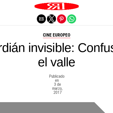
Salir de la versión móvil
CINE EUROPEO
rdián invisible: Confu
el valle
Publicado
en
3 de
marzo,
2017