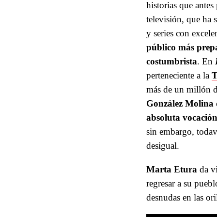
historias que antes
televisión, que ha 
y series con excele
público más prepa
costumbrista
. En
perteneciente a la
T
más de un millón de
González Molina
absoluta vocación
sin embargo, todav
desigual.
Marta Etura
da v
regresar a su puebl
desnudas en las ori