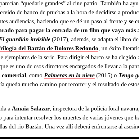
 parecían “quedarle grandes” al cine patrio. También ha ayu
servido de banco de pruebas a la hora de decidirse a producir
ntes audiencias, haciendo que se dé un paso al frente y
se c
rado para pagar la entrada de un film que vaya más a
El guardián invisible
(2017), además, se adapta el libro d
rilogía del Baztán de Dolores Redondo
, un éxito litera
 ejemplares de la serie. Para dirigir el barco se ha elegido
que es uno de esos directores encargados de llevar a la pant
 comercial
, como
Palmeras en la nieve
(2015) o
Tengo ga
ía queda mucho camino por recorrer y el resultado de est
ida a
Amaia Salazar
, inspectora de la policía foral navarr
o para intentar resolver los muertes de varias jóvenes que 
llas del rio Baztán. Una vez allí deberá enfrentarse al asesi