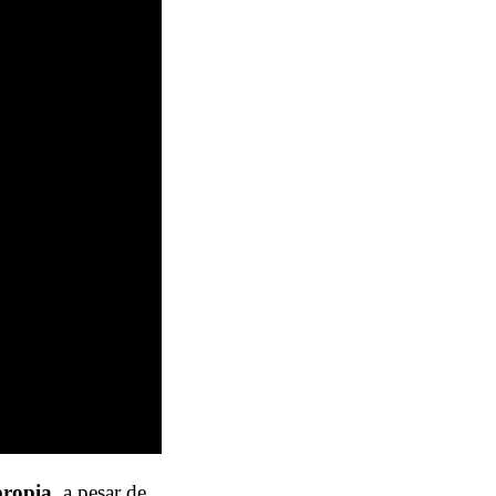
propia
, a pesar de