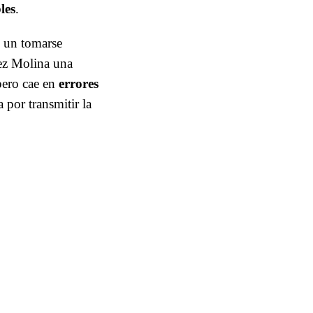
les
.
o un tomarse
lez Molina una
 pero cae en
errores
 por transmitir la