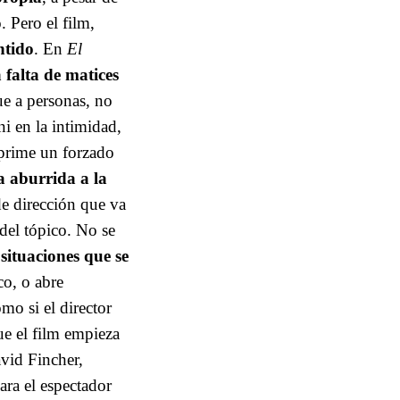
 Pero el film,
ntido
. En
El
a falta de matices
e a personas, no
i en la intimidad,
prime un forzado
a aburrida a la
de dirección que va
 del tópico. No se
situaciones que se
co, o abre
mo si el director
ue el film empieza
vid Fincher,
ara el espectador