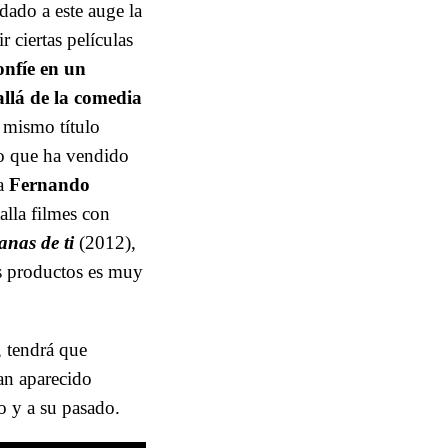
dado a este auge la
 ciertas películas
onfíe en un
llá de la comedia
e mismo título
rio que ha vendido
 a
Fernando
alla filmes con
nas de ti
(2012),
os productos es muy
a, tendrá que
han aparecido
no y a su pasado.