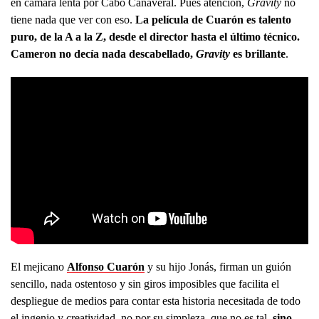
en cámara lenta por Cabo Cañaveral. Pues atención,
Gravity
no
tiene nada que ver con eso.
La película de Cuarón es talento
puro, de la A a la Z, desde el director hasta el último técnico.
Cameron no decía nada descabellado,
Gravity
es brillante
.
El mejicano
Alfonso Cuarón
y su hijo Jonás, firman un guión
sencillo, nada ostentoso y sin giros imposibles que facilita el
despliegue de medios para contar esta historia necesitada de todo
el ingenio y creatividad, no por su simpleza, que no es tal,
sino