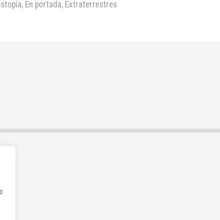
istopía
,
En portada
,
Extraterrestres
o