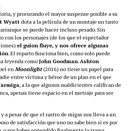
E
toria, y procurando el mayor suspense posible a su
t Wyatt
dota a la película de un montaje un tanto
l arranque se puede hacer incluso pesado. Sin
o con los personajes (de los que el espectador
ciones)
el guion fluye, y nos ofrece algunas
ión
. El reparto funciona bien, como solo puede
una leyenda como
John Goodman
.
Ashton
apel en
Moonlight
(2016) no tiene un papel para
nadie entre víctima y héroe de un plan en el que
Farmiga
, a la que algunos maldicientes califican de
ca, apenas tiene espacio en el metraje para ser
 y a pesar de que el rastro de migas nos lleva a un
oso de satisfacción que uno no sabe bien si es por
, o por haber entendido finalmente la trama.