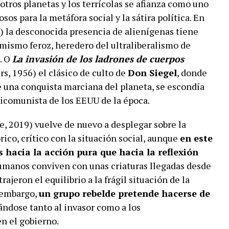
otros planetas y los terrícolas se afianza como uno
os para la metáfora social y la sátira política. En
) la desconocida presencia de alienígenas tiene
sumismo feroz, heredero del ultraliberalismo de
. O
La invasión de los ladrones de cuerpos
s, 1956) el clásico de culto de
Don Siegel
, donde
 una conquista marciana del planeta, se escondía
nticomunista de los EEUU de la época.
e, 2019) vuelve de nuevo a desplegar sobre la
ico, crítico con la situación social, aunque
en este
 hacia la acción pura que hacia la reflexión
humanos conviven con unas criaturas llegadas desde
rajeron el equilibrio a la frágil situación de la
 embargo,
un grupo rebelde pretende hacerse de
ándose tanto al invasor como a los
en el gobierno.