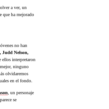
olver a ver, un
te que ha mejorado
 jóvenes no han
, Judd Nelson,
 ellos interpretaron
o mejor, ninguno
más olvidaremos
uales en el fondo.
ason
, un personaje
parece se