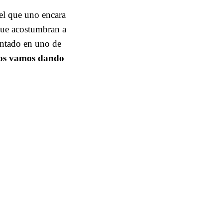
 el que uno encara
 que acostumbran a
sentado en uno de
os vamos dando