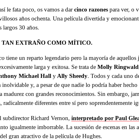
así le fata poco, os vamos a dar
cinco razones
para ver, o v
avillosos años ochenta. Una película divertida y emocionan
s largos 30 años.
O TAN EXTRAÑO COMO MÍTICO.
co
tiene un reparto legendario pero la mayoría de aquellos
excesivamente larga y exitosa. Se trata de
Molly Ringwald
Anthony Michael Hall
y
Ally Sheedy
. Todos y cada uno de
a inolvidable y, a pesar de que nadie lo podría haber hech
 la madurez con grandes reconocimientos. Sin embargo, ja
, radicalmente diferentes entre sí pero soprendentemente ig
l subdirector Richard Vernon,
interpretado por Paul Gle
anto igualmente imborrable. La sucesión de escenas en las a
del gran atractivo de la película de Hughes.