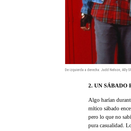
De izquierda a derecha: Judd Nelson, Ally Sh
2. UN SÁBADO
Algo harían durant
mítico sábado enc
pero lo que no sabí
pura casualidad. Lo