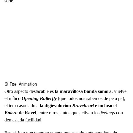
serie.
© Toei Animation
Otro aspecto destacable es
la maravillosa banda sonora
, vuelve
el mítico
Opening Butterfly
(que todos nos sabemos de pe a pa),
el tema asociado a
la digievolución
Braveheart
e incluso el
Bolero
de Ravel
, entre otros tantos que activan los
feelings
con
demasiada facilidad.
Eso sí, hay que tener en cuenta que es solo apta para fans de