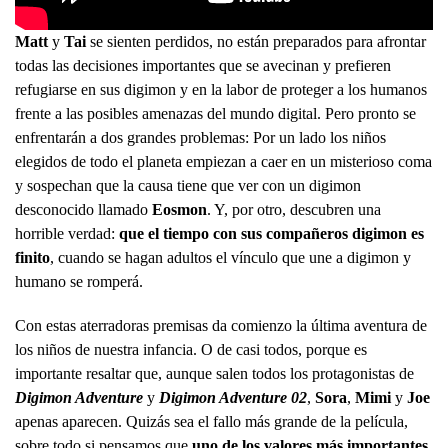
Matt
y
Tai
se sienten perdidos, no están preparados para afrontar
todas las decisiones importantes que se avecinan y prefieren
refugiarse en sus digimon y en la labor de proteger a los humanos
frente a las posibles amenazas del mundo digital. Pero pronto se
enfrentarán a dos grandes problemas: Por un lado los niños
elegidos de todo el planeta empiezan a caer en un misterioso coma
y sospechan que la causa tiene que ver con un digimon
desconocido llamado
Eosmon
. Y, por otro, descubren una
horrible verdad:
que el tiempo con sus compañeros digimon es
finito
, cuando se hagan adultos el vínculo que une a digimon y
humano se romperá.
Con estas aterradoras premisas da comienzo la última aventura de
los niños de nuestra infancia. O de casi todos, porque es
importante resaltar que, aunque salen todos los protagonistas de
Digimon Adventure
y
Digimon Adventure 02
,
Sora
,
Mimi
y
Joe
apenas aparecen. Quizás sea el fallo más grande de la película,
sobre todo si pensamos que
uno de los valores más importantes