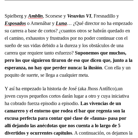
Spielberg y
Amblin
, Scorsese y
Vesuvius VI
, Fresnadillo y
Esposados
o Amenábar y
Luna
… ¿Qué director no ha empezado
su carrera a base de cortos? ¿cuantos otros se habrán quedado en
el camino, exhaustos y frustrados por no poder continuar con el
sueño de sus vidas debido a la dureza y los obstáculos de una
carrera que requiere tanto esfuerzo?
Suponemos que muchos,
pero los que siguieron tiraron de eso que dicen que, junto a la
esperanza, no hay que perder nunca: la ilusión
. Con ella y un
poquito de suerte, se llega a cualquier meta.
Y así ha empezado la historia de José (aka Jhoss Antífico),un
joven cuyos pequeños cortos darán lugar a otro y cuya iniciativa
ha cobrado fuerza episodio a episodio.
Las vivencias de un
camarero y el entorno que rodea el bar que regenta son la
excusa perfecta para contar qué clase de «fauna» pasa por
allí dejando las anécdotas que nos cuenta a lo largo de 5
divertidos y ocurrentes capítulos
. A continuación, os dejamos la