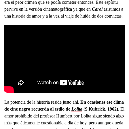
era el peor crimen que se podía cometer entonces. Este espíritu
pervive en la versión cinematográfica ya que en
Carol
asistimos a
una historia de amor y a la vez al viaje de huida de dos convictas.
La potencia de la historia reside justo ahí.
En ocasiones ese clima
de cine negro recuerda al estilo de
Lolita
(S.Kubrick. 1962)
. El
amor prohibido del profesor Humbert por Lolita sigue siendo algo
más que éticamente cuestionable a día de hoy, pero aunque queda